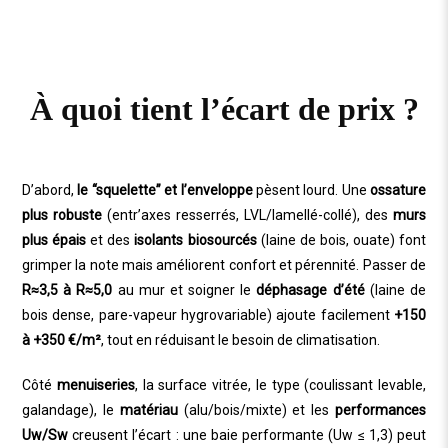
À quoi tient l’écart de prix ?
D’abord,
le “squelette” et l’enveloppe
pèsent lourd. Une
ossature
plus robuste
(entr’axes resserrés, LVL/lamellé-collé), des
murs
plus épais
et des
isolants biosourcés
(laine de bois, ouate) font
grimper la note mais améliorent confort et pérennité. Passer de
R≈3,5 à R≈5,0
au mur et soigner le
déphasage d’été
(laine de
bois dense, pare-vapeur hygrovariable) ajoute facilement
+150
à +350 €/m²
, tout en réduisant le besoin de climatisation.
Côté
menuiseries
, la surface vitrée, le type (coulissant levable,
galandage), le
matériau
(alu/bois/mixte) et les
performances
Uw/Sw
creusent l’écart : une baie performante (Uw ≤ 1,3) peut