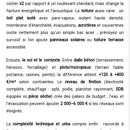
coûter
x2
par rapport à un coulissant standard, mais change la
facture énergétique et l’acoustique. La
toiture
aussi varie : un
toit plat isolé
avec pare-vapeur, isolant haute densité,
membrane d’étanchéité, évacuations,
acrotères
et couvertines
coûte nettement plus qu’un simple bac acier ; prévoyez un
surcoût si l’on ajoute
panneaux solaires
ou
toiture terrasse
accessible.
Ensuite,
le sol et le contexte
. Entre
dalle béton
(terrassement,
hérisson, ferraillage) et
plots/micropieux
(terrain faible
portance, racines, pente), la différence atteint
+120 à +400
€/m²
selon contraintes. Le
niveau de finition
(électricité
complète, chauffage : split, poêle, plancher rayonnant,
SDB
équipée vs
pièce sèche
) crée des paliers de budget ; l’eau et
l’évacuation peuvent ajouter
2 000–6 000 €
si les réseaux sont
éloignés.
La
complexité technique et urba
compte enfin : raccords à