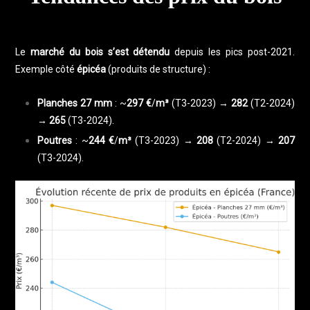
Le
marché du bois s’est détendu
depuis les pics post-2021.
Exemple côté
épicéa
(produits de structure) :
Planches 27 mm
: ~
297 €
/
m³
(T3-2023) →
282
(T2-2024)
→
265
(T3-2024).
Poutres
: ~
244 €
/
m³
(T3-2023) →
208
(T2-2024) →
207
(T3-2024).