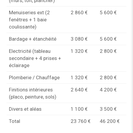
(murs, toit, plancher)
Menuiseries ext (2
2 860 €
5 600 €
fenêtres + 1 baie
coulissante)
Bardage + étanchéité
3 080 €
5 600 €
Electricité (tableau
1 320 €
2 800 €
secondaire + 4 prises +
éclairage
Plomberie / Chauffage
1 320 €
2 800 €
Finitions intérieures
2 640 €
4 200 €
(placo, peinture, sols)
Divers et aléas
1 100 €
3 500 €
Total
23 760 €
46 200 €