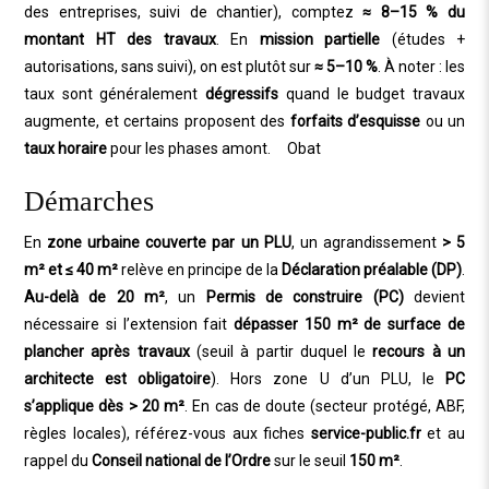
des entreprises, suivi de chantier), comptez
≈ 8–15 % du
montant HT des travaux
. En
mission partielle
(études +
autorisations, sans suivi), on est plutôt sur
≈ 5–10 %
. À noter : les
taux sont généralement
dégressifs
quand le budget travaux
augmente, et certains proposent des
forfaits d’esquisse
ou un
taux horaire
pour les phases amont.
Obat
Démarches
En
zone urbaine couverte par un PLU
, un agrandissement
> 5
m² et ≤ 40 m²
relève en principe de la
Déclaration préalable (DP)
.
Au-delà de 20 m²
, un
Permis de construire (PC)
devient
nécessaire si l’extension fait
dépasser 150 m² de surface de
plancher après travaux
(seuil à partir duquel le
recours à un
architecte est obligatoire
). Hors zone U d’un PLU, le
PC
s’applique dès > 20 m²
. En cas de doute (secteur protégé, ABF,
règles locales),
référez-vous aux fiches
service-public.fr
et au
rappel du
Conseil national de l’Ordre
sur le seuil
150 m²
.